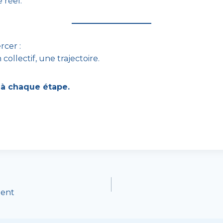
 réel.
rcer :
collectif, une trajectoire.
à chaque étape.
ment