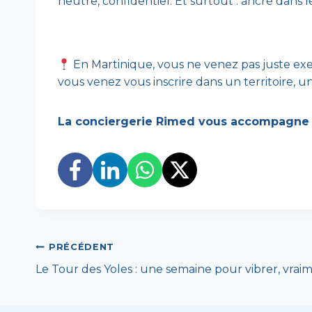
neutre, confidentiel. Et surtout : ancré dans le
En Martinique, vous ne venez pas juste exe
vous venez vous inscrire dans un territoire, un 
La conciergerie Rimed vous accompagne 
Navigation
PRÉCÉDENT
Le Tour des Yoles : une semaine pour vibrer, vrai
de
l’article