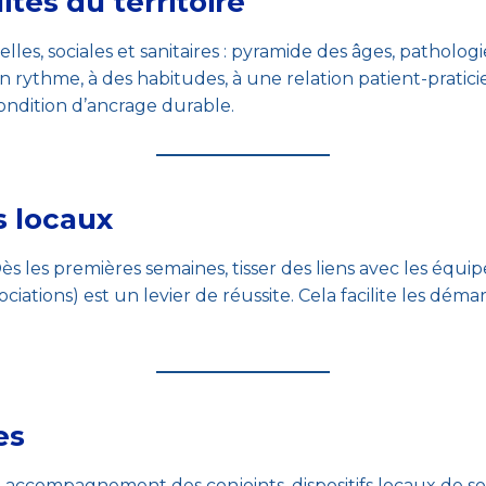
tés du territoire
elles, sociales et sanitaires : pyramide des âges, patholo
à un rythme, à des habitudes, à une relation patient-pratic
ondition d’ancrage durable.
s locaux
Dès les premières semaines, tisser des liens avec les équi
iations) est un levier de réussite. Cela facilite les déma
es
, accompagnement des conjoints, dispositifs locaux de sout