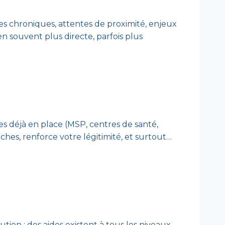
gies chroniques, attentes de proximité, enjeux
ien souvent plus directe, parfois plus
pes déjà en place (MSP, centres de santé,
rches, renforce votre légitimité, et surtout…
ien : des aides existent à tous les niveaux.