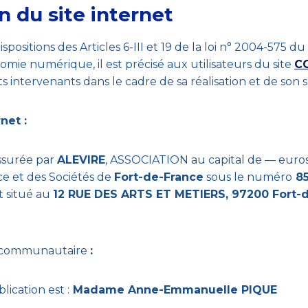
n du site internet
sitions des Articles 6-III et 19 de la loi n° 2004-575 du
omie numérique, il est précisé aux utilisateurs du site
C
ts intervenants dans le cadre de sa réalisation et de son su
rnet :
assurée par
ALEVIRE
, ASSOCIATION au capital de — euros
e et des Sociétés de
Fort-de-France
sous le numéro
85
st situé au
12 RUE DES ARTS ET METIERS, 97200 Fort-
acommunautaire
:
lication est :
Madame Anne-Emmanuelle PIQUE