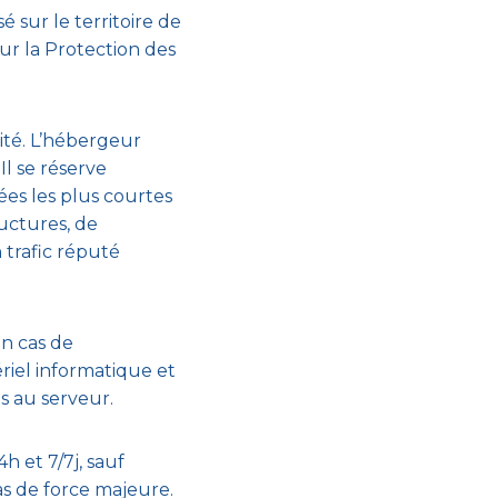
 sur le territoire de
r la Protection des
lité. L’hébergeur
Il se réserve
ées les plus courtes
uctures, de
 trafic réputé
n cas de
iel informatique et
 au serveur.
h et 7/7j, sauf
s de force majeure.