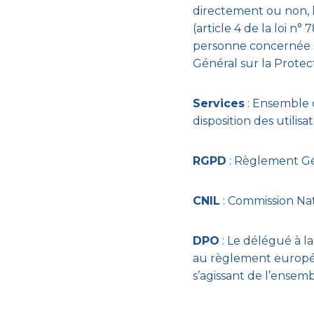
directement ou non, l
(article 4 de la loi n
personne concernée »,
Général sur la Prote
Services
: Ensemble d
disposition des utilis
RGPD
: Règlement Gé
CNIL
: Commission Nat
DPO
: Le délégué à l
au règlement européen
s’agissant de l’ensem