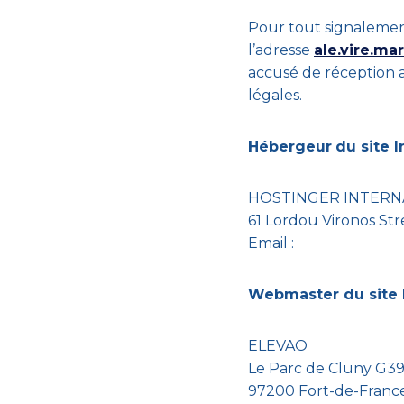
Pour tout signalement 
l’adresse
ale.vire.m
accusé de réception 
légales.
Hébergeur
du site 
HOSTINGER INTERN
61 Lordou Vironos Str
Email :
Webmaster du site I
ELEVAO
Le Parc de Cluny G3
97200 Fort-de-France